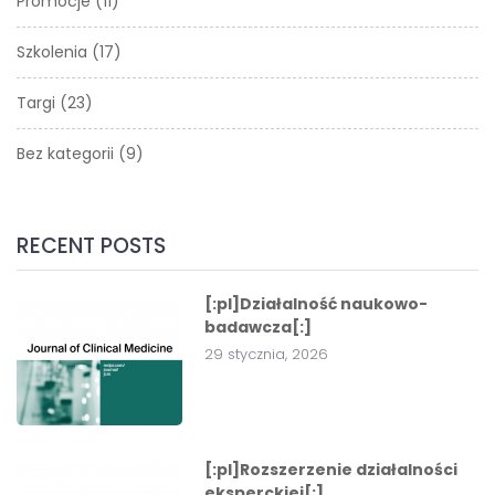
Promocje
(11)
Szkolenia
(17)
Targi
(23)
Bez kategorii
(9)
RECENT POSTS
[:pl]Działalność naukowo-
badawcza[:]
29 stycznia, 2026
[:pl]Rozszerzenie działalności
eksperckiej[:]