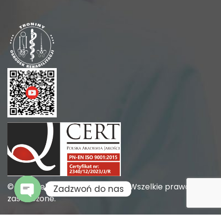
© 2026 rehabilitacja-troniny.pl. Wszelkie prawa
Zadzwoń do nas
zastrzeżone.