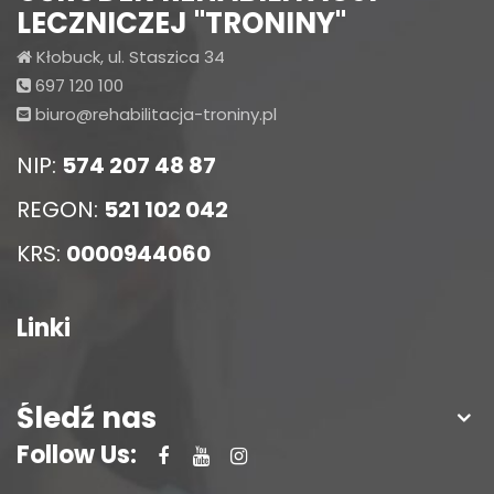
LECZNICZEJ "TRONINY"
Kłobuck, ul. Staszica 34
697 120 100
biuro@rehabilitacja-troniny.pl
NIP:
574 207 48 87
REGON:
521 102 042
KRS:
0000944060
Linki
Śledź nas
Follow Us: