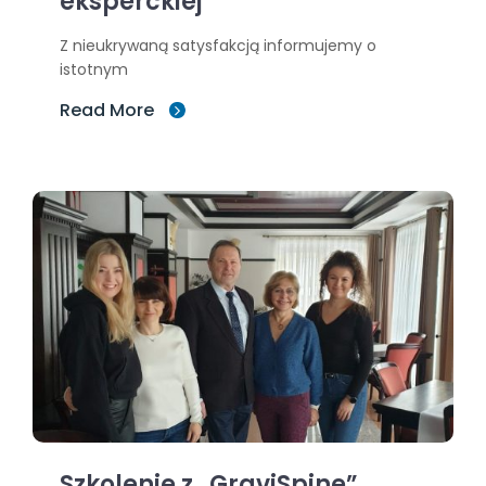
eksperckiej
Z nieukrywaną satysfakcją informujemy o
istotnym
Read More
Szkolenie z „GraviSpine”