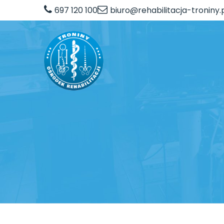
697 120 100
biuro@rehabilitacja-troniny.