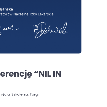
erencję “NIL IN
nięcia
,
Szkolenia
,
Targi