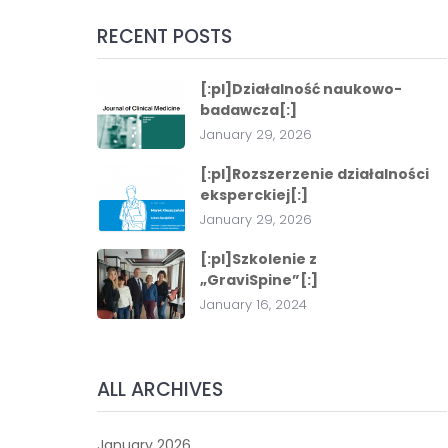
RECENT POSTS
[:pl]Działalność naukowo-
badawcza[:]
January 29, 2026
[:pl]Rozszerzenie działalności
eksperckiej[:]
January 29, 2026
[:pl]Szkolenie z
„GraviSpine”[:]
January 16, 2024
ALL ARCHIVES
January 2026