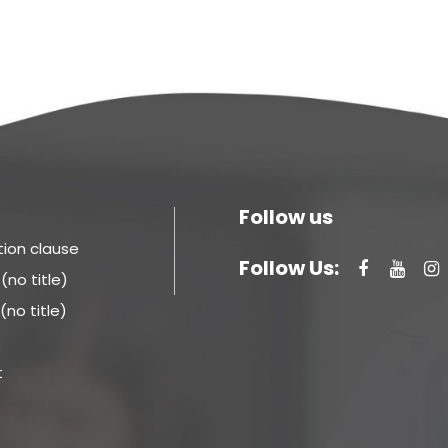
Follow us
tion clause
Follow Us:
no title)
no title)
s
t