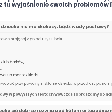
z tu wyjaśnienie swoich problemów i
 dziecko nie ma skoliozy, bądź wady postawy?
awie stojącej z przodu, tyłu i boku.
k lub barków,
o,
wa lub mostek klatki,
serwować przy powolnym skłonie dziecka w przód czy poziom
objawy w powyższych testach wówczas
zapraszamy do nas
ziecko się dobrze rozwija pod kątem ortopedyc