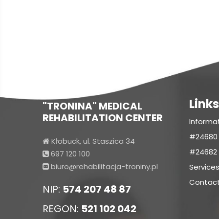
Links
"TRONINA" MEDICAL
REHABILITATION CENTER
Informa
#24680 (
Kłobuck, ul. Staszica 34
#24682 (
697 120 100
biuro@rehabilitacja-troniny.pl
Service
Contac
NIP:
574 207 48 87
REGON:
521 102 042