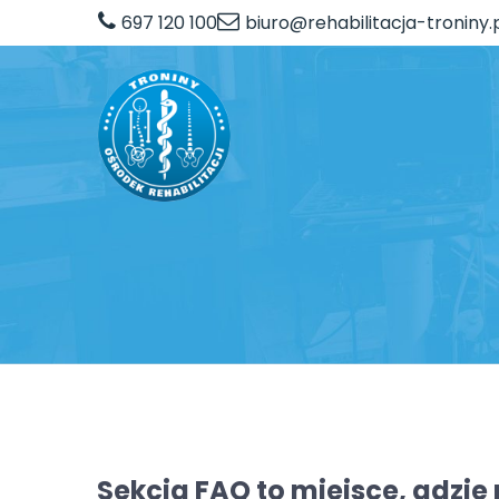
697 120 100
biuro@rehabilitacja-troniny.
Sekcja FAQ to miejsce, gdzie