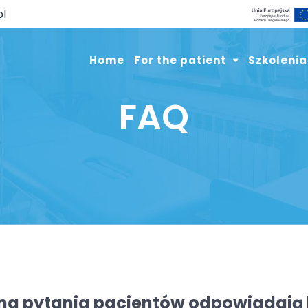
pl
Home
For the patient
Szkolenia
FAQ
 na pytania pacjentów odpowiadają le