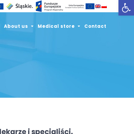
Open toolbar
About us
Medical store
Contact
karze i specjaliści.