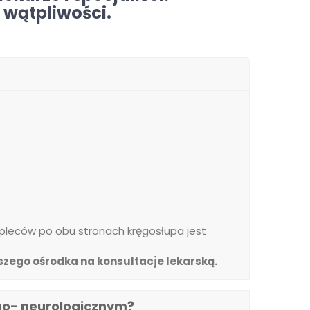
 wątpliwości.
 pleców po obu stronach kręgosłupa jest
zego ośrodka na konsultacje lekarską.
zno- neurologicznym?