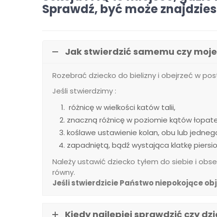
Sprawdź, być może znajdzies
Jak stwierdzić samemu czy moje
Rozebrać dziecko do bielizny i obejrzeć w post
Jeśli stwierdzimy :
różnicę w wielkości katów talii,
znaczną różnicę w poziomie kątów łopate
koślawe ustawienie kolan, obu lub jedneg
zapadniętą, bądź wystająca klatkę piersio
Należy ustawić dziecko tyłem do siebie i ob
równy.
Jeśli stwierdzicie Państwo niepokojące 
Kiedy najlepiej sprawdzić czy d