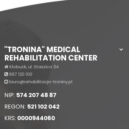
"TRONINA" MEDICAL
REHABILITATION CENTER
Kłobuck, ul. Staszica 34
697 120 100
biuro@rehabilitacja-troniny.pl
NIP:
574 207 48 87
REGON:
521 102 042
KRS:
0000944060