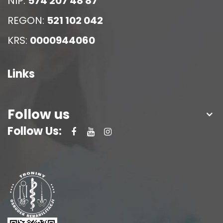
NIP:
574 207 48 87
REGON:
521 102 042
KRS:
0000944060
Links
Follow us
Follow Us: