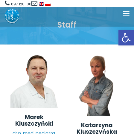
697 120 100
Staff
Open toolbar
Marek
Kluszczyński
Katarzyna
Kluszczyńska
dr n. med. pediatra,