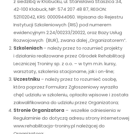
z siedzibą w Kłobucku, ul. Stanisława Staszica 34,
42-100 Kłobuck, NIP: 574 207 48 87, REGON:
521102042, KRS: 0000944060. Wpisana do Rejestru
Instytucji Szkoleniowych (RIS) pod numerem
ewidencyjnym 2.24/00233/20022, oraz Bazy Usług
Rozwojowych (BUR), zwana dalej „Organizatorem”.
Szkoleniach
– należy przez to rozumieć projekty
i działania realizowane przez Ośrodek Rehabilitacji
Leczniczej Troniny sp. z o.o. – w tym m.in. kursy,
warsztaty, szkolenia stacjonarne, jak i on-line;
Uczestniku
– należy przez to rozumieć osobę,
która poprzez Formularz Zgłoszeniowy wyraziła
chęć udziału w szkoleniu, opłaciła wpisowe i została
zakwalifikowana do udziału przez Organizatora;
Stronie Organizatora
– wszelkie odniesienia w
Regulaminie do dotyczą adresu strony internetowej
www.rehabilitacja-troniny.pl należącej do
Organizatora;