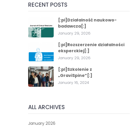
RECENT POSTS
[:pl]Działalność naukowo-
badawcza[:]
January 29, 2026
[:pl]Rozszerzenie działalności
eksperckiej[:]
January 29, 2026
[:pl]Szkolenie z
„GraviSpine”[:]
January 16, 2024
ALL ARCHIVES
January 2026