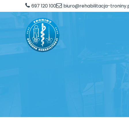
697 120 100
biuro@rehabilitacja-troniny.