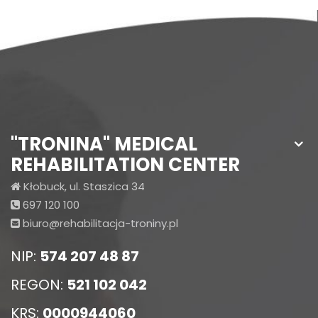
"TRONINA" MEDICAL
REHABILITATION CENTER
Kłobuck, ul. Staszica 34
697 120 100
biuro@rehabilitacja-troniny.pl
NIP:
574 207 48 87
REGON:
521 102 042
KRS:
0000944060