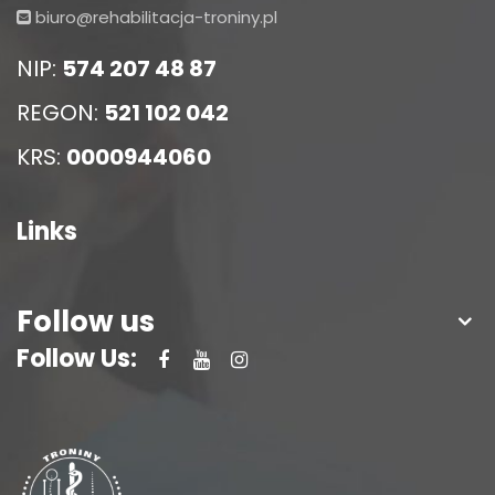
biuro@rehabilitacja-troniny.pl
NIP:
574 207 48 87
REGON:
521 102 042
KRS:
0000944060
Links
Follow us
Follow Us: