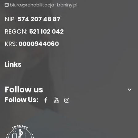
biuro@rehabilitacja-troniny.pl
NIP:
574 207 48 87
REGON:
521 102 042
KRS:
0000944060
Links
Follow us
Follow Us: