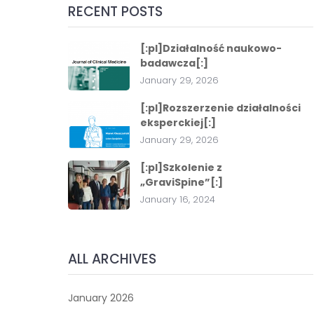
RECENT POSTS
[:pl]Działalność naukowo-
badawcza[:]
January 29, 2026
[:pl]Rozszerzenie działalności
eksperckiej[:]
January 29, 2026
[:pl]Szkolenie z
„GraviSpine”[:]
January 16, 2024
ALL ARCHIVES
January 2026