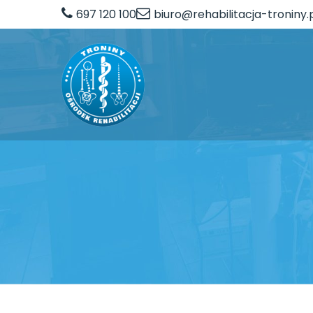
697 120 100
biuro@rehabilitacja-troniny.