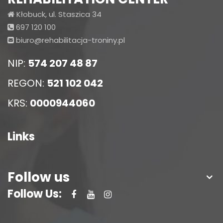
Kłobuck, ul. Staszica 34
697 120 100
biuro@rehabilitacja-troniny.pl
NIP:
574 207 48 87
REGON:
521 102 042
KRS:
0000944060
Links
Follow us
Follow Us: