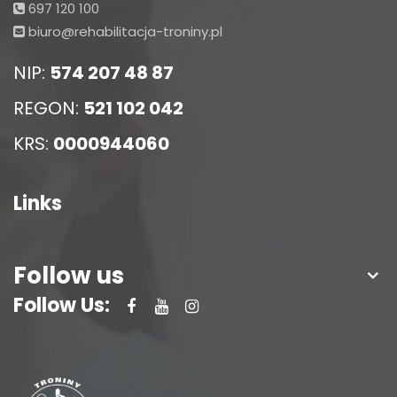
697 120 100
biuro@rehabilitacja-troniny.pl
NIP:
574 207 48 87
REGON:
521 102 042
KRS:
0000944060
Links
Follow us
Follow Us: