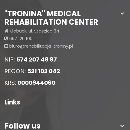
"TRONINA" MEDICAL
REHABILITATION CENTER
Kłobuck, ul. Staszica 34
697 120 100
biuro@rehabilitacja-troniny.pl
NIP:
574 207 48 87
REGON:
521 102 042
KRS:
0000944060
Links
Follow us