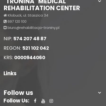
"TRONINA" MEDICAL
REHABILITATION CENTER
Kłobuck, ul. Staszica 34
697 120 100
biuro@rehabilitacja-troniny.pl
NIP:
574 207 48 87
REGON:
521 102 042
KRS:
0000944060
Links
Follow us
Follow Us: