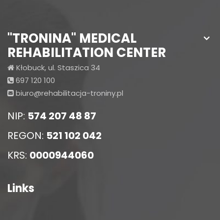
"TRONINA" MEDICAL
REHABILITATION CENTER
Kłobuck, ul. Staszica 34
697 120 100
biuro@rehabilitacja-troniny.pl
NIP:
574 207 48 87
REGON:
521 102 042
KRS:
0000944060
Links